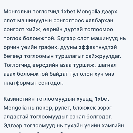
Монголын тоглогчид 1xbet Mongolia дээрх
слот машинуудын сонголтоос хялбархан
сонголт хийж, өөрийн дуртай тоглоомоо
тоглох боломжтой. Эдгээр слот машинууд нь
орчин үеийн график, дууны эффектүүдтэй
бөгөөд тоглоомын туршлагыг сайжруулдаг.
Тоглогчид өөрсдийн азаа туршиж, шагнал
авах боломжтой байдаг тул олон хүн энэ
платформыг сонгодог.
Казиногийн тоглоомуудын хувьд, 1xbet
Mongolia нь покер, рулет, блэкжек зэрэг
алдартай тоглоомуудыг санал болгодог.
Эдгээр тоглоомууд нь тухайн үеийн хамгийн