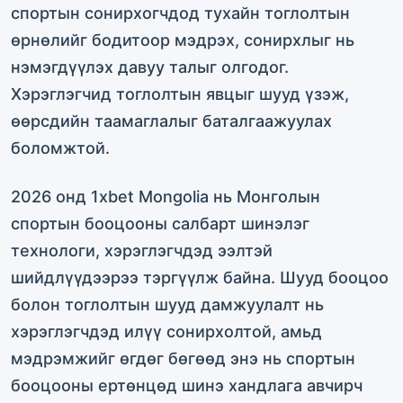
спортын сонирхогчдод тухайн тоглолтын
өрнөлийг бодитоор мэдрэх, сонирхлыг нь
нэмэгдүүлэх давуу талыг олгодог.
Хэрэглэгчид тоглолтын явцыг шууд үзэж,
өөрсдийн таамаглалыг баталгаажуулах
боломжтой.
2026 онд 1xbet Mongolia нь Монголын
спортын бооцооны салбарт шинэлэг
технологи, хэрэглэгчдэд ээлтэй
шийдлүүдээрээ тэргүүлж байна. Шууд бооцоо
болон тоглолтын шууд дамжуулалт нь
хэрэглэгчдэд илүү сонирхолтой, амьд
мэдрэмжийг өгдөг бөгөөд энэ нь спортын
бооцооны ертөнцөд шинэ хандлага авчирч