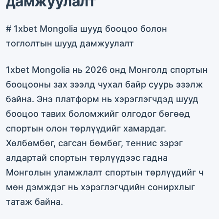
дамжуулалт
# 1xbet Mongolia шууд бооцоо болон
тоглолтын шууд дамжуулалт
1xbet Mongolia нь 2026 онд Монголд спортын
бооцооны зах зээлд чухал байр суурь эзэлж
байна. Энэ платформ нь хэрэглэгчдэд шууд
бооцоо тавих боломжийг олгодог бөгөөд
спортын олон төрлүүдийг хамардаг.
Хөлбөмбөг, сагсан бөмбөг, теннис зэрэг
алдартай спортын төрлүүдээс гадна
Монголын уламжлалт спортын төрлүүдийг ч
мөн дэмждэг нь хэрэглэгчдийн сонирхлыг
татаж байна.