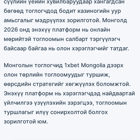
сүүлийн үеийн хувилбаруудаар хангагдсан
бөгөөд тоглогчдод бодит казиногийн уур
амьсгалыг мэдрүүлэх зорилготой. Монголд
2026 онд энэхүү платформ нь онлайн
мөрийтэй тоглоомын салбарт тэргүүлэгч
байсаар байгаа нь олон хэрэглэгчийг татдаг.
Монголын тоглогчид 1xbet Mongolia дээрх
олон төрлийн тоглоомуудыг туршиж,
өөрсдийн стратегийг хөгжүүлэх боломжтой.
Энэхүү платформ нь хэрэглэгчдэд найдвартай
үйлчилгээ үзүүлэхийн зэрэгцээ, тоглоомын
туршлагыг илүү сонирхолтой болгох
зорилготой юм.