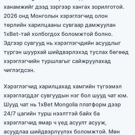
ханамжийг дээд зэргээр хангах зорилготой.
2026 онд Монголын хэрэглэгчид олон
төрлийн харилцааны сувгаар дамжуулан
1xBet-тай холбогдох боломжтой болно.
Эдгээр сувгууд нь хэрэглэгчдийн асуудлыг
түргэн шуурхай шийдвэрлэхэд туслах бөгөөд
хэрэглэгчийн туршлагыг сайжруулахад
чиглэгдсэн.
Хэрэглэгчид харилцахад хамгийн түгээмэл
хэрэглэгддэг сувгуудын нэг бол шууд чат юм.
Шууд чат нь 1xBet Mongolia платформ дээр
24/7 цагийн турш нээлттэй байх ба
хэрэглэгчид ямар ч үед асуулт асууж,
асуудлаа шийдвэрлүүлэх боломжтой. Мөн