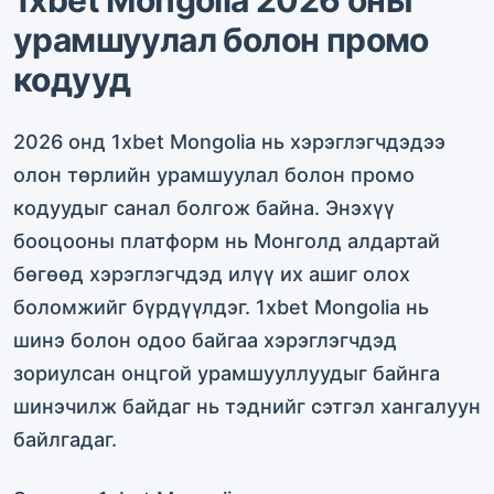
1xbet Mongolia 2026 оны
урамшуулал болон промо
кодууд
2026 онд 1xbet Mongolia нь хэрэглэгчдэдээ
олон төрлийн урамшуулал болон промо
кодуудыг санал болгож байна. Энэхүү
бооцооны платформ нь Монголд алдартай
бөгөөд хэрэглэгчдэд илүү их ашиг олох
боломжийг бүрдүүлдэг. 1xbet Mongolia нь
шинэ болон одоо байгаа хэрэглэгчдэд
зориулсан онцгой урамшууллуудыг байнга
шинэчилж байдаг нь тэднийг сэтгэл хангалуун
байлгадаг.