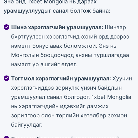
Энэ онд 1xbet Mongolia нь дараах
урамшууллуудыг санал болгож байна:
Шинэ хэрэглэгчийн урамшуулал
: Шинээр
бүртгүүлсэн хэрэглэгчид эхний орд дээрээ
нэмэлт бонус авах боломжтой. Энэ нь
Монголын бооцоочдод анхны туршлагадаа
нэмэлт үр ашгийг өгдөг.
Тогтмол хэрэглэгчийн урамшуулал
: Хуучин
хэрэглэгчиддээ зориулж үнэнч байдлын
урамшуулал санал болгодог. 1xbet Mongolia
нь хэрэглэгчдийн идэвхийг дэмжих
зорилгоор олон төрлийн хөтөлбөр зохион
байгуулдаг.