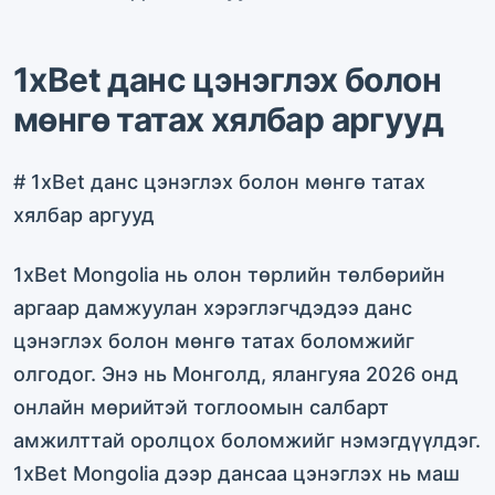
1xBet данс цэнэглэх болон
мөнгө татах хялбар аргууд
# 1xBet данс цэнэглэх болон мөнгө татах
хялбар аргууд
1xBet Mongolia нь олон төрлийн төлбөрийн
аргаар дамжуулан хэрэглэгчдэдээ данс
цэнэглэх болон мөнгө татах боломжийг
олгодог. Энэ нь Монголд, ялангуяа 2026 онд
онлайн мөрийтэй тоглоомын салбарт
амжилттай оролцох боломжийг нэмэгдүүлдэг.
1xBet Mongolia дээр дансаа цэнэглэх нь маш