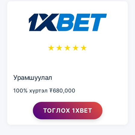
★★★★★
Урамшуулал
100% хүртэл ₮680,000
ТОГЛОХ 1XBET