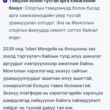
Тэмцээн болон тусгай арга хэмжээний
бонус
: Спортын тэмцээнүүд болон бусад
арга хэмжээнүүдийн үеэр тусгай
урамшуулал олгодог. Энэ нь Монголын
спортын фэнүүдэд нэмэлт сэтгэл баясал
өгдөг.
2026 онд 1xbet Mongolia нь бооцооны зах
зээлд тэргүүлэгч байхын тулд илүү шинэлэг
аргуудыг нэвтрүүлэхээр ажиллаж байна.
Монголын хэрэглэгчид энэхүү сайтын
урамшууллуудыг ашиглан илүү ашигтай,
сонирхолтой бооцоо тавих боломжтой.
Энэхүү платформ нь хэрэглэгчдийн хэрэгцээ
шаардлагад нийцүүлэн байнга сайжруулалт
хийдэг нь түүний давуу тал юм.