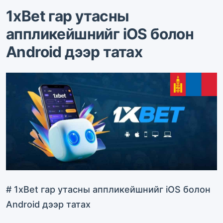
1xBet гар утасны
аппликейшнийг iOS болон
Android дээр татах
# 1xBet гар утасны аппликейшнийг iOS болон
Android дээр татах