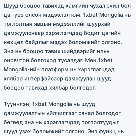
Шууд бооцоо тавихад хамгийн чухал зүйл бол
цаг үеэ олсон мэдээлэл юм. 1xbet Mongolia нь
тоглолтын явцын мэдээллийг шуурхай
дамжуулснаар хэрэглэгчдэд бодит цагийн
нөхцөл байдлыг мэдэх боломжийг олгоно.
Энэ нь бооцоо тавих шийдвэрийг илүү
оновчтой болгоход тусалдаг. Мөн 1xbet
Mongolia-ийн платформ нь хэрэглэгчдэд
хялбар интерфэйсээр дамжуулан шууд
бооцоо тавихад хялбар болгодог.
Түүнчлэн, 1xbet Mongolia нь шууд
дамжуулалтын үйлчилгээг санал болгодог
бөгөөд энэ нь хэрэглэгчдэд тоглолтуудыг
шууд үзэх боломжийг олгоно. Энэ функц нь