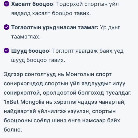
Хасалт бооцоо
: Тодорхой спортын үйл
явдалд хасалт бооцоо тавих.
Тоглолтын урьдчилсан таамаг
: Үр дүнг
таамаглах.
Шууд бооцоо
: Тоглолт явагдаж байх үед
шууд бооцоо тавих.
Эдгээр сонголтууд нь Монголын спорт
сонирхогчдод спортын үйл явдлуудыг илүү
сонирхолтой, оролцоотой болгоход тусалдаг.
1xBet Mongolia нь хэрэглэгчдэдээ чанартай,
найдвартай үйлчилгээ үзүүлэн, спортын
бооцооны соёлд шинэ өнгө нэмсээр байх
болно.